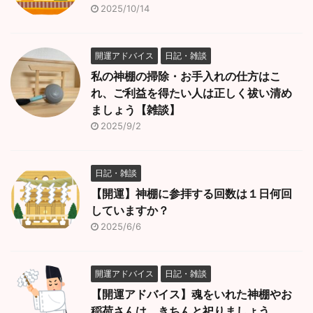
2025/10/14
開運アドバイス
日記・雑談
私の神棚の掃除・お手入れの仕方はこ
れ、ご利益を得たい人は正しく祓い清め
ましょう【雑談】
2025/9/2
日記・雑談
【開運】神棚に参拝する回数は１日何回
していますか？
2025/6/6
開運アドバイス
日記・雑談
【開運アドバイス】魂をいれた神棚やお
稲荷さんは、きちんと祀りましょう。