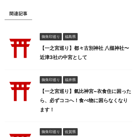
関連記事
御朱印巡り
福島県
【一之宮巡り】都々古別神社 八槻神社〜
近津3社の中宮として
御朱印巡り
福井県
【一之宮巡り】氣比神宮~衣食住に困った
ら、必ずココへ！食べ物に困らなくなり
ます！
御朱印巡り
佐賀県