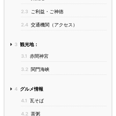
2.3
ご利益・ご神徳
2.4
交通機関（アクセス）
3
観光地：
3.1
赤間神宮
3.2
関門海峡
4
グルメ情報
4.1
瓦そば
4.2
茶粥