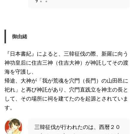
御由緒
『日本書紀』によると、三韓征伐の際、新羅に向う
神功皇后に住吉三神（住吉大神）が神託してその渡
海を守護し、
帰途、大神が「我が荒魂を穴門（長門）の山田邑に
祀れ」と再び神託があり、穴門直践立を神主の長と
して、その場所に祠を建てたのを起源とされていま
す。
三韓征伐が行われたのは、西暦２０