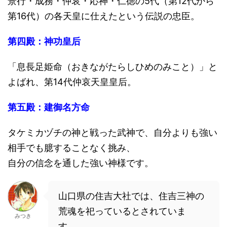
景行・成務・仲哀・応神・仁徳の5代（第12代から
第16代）の各天皇に仕えたという伝説の忠臣。
第四殿：神功皇后
「息長足姫命（おきながたらしひめのみこと）」と
よばれ、第14代仲哀天皇皇后。
第五殿：建御名方命
タケミカヅチの神と戦った武神で、自分よりも強い
相手でも臆することなく挑み、
自分の信念を通した強い神様です。
山口県の住吉大社では、住吉三神の
荒魂を祀っているとされていま
みつき
す。。