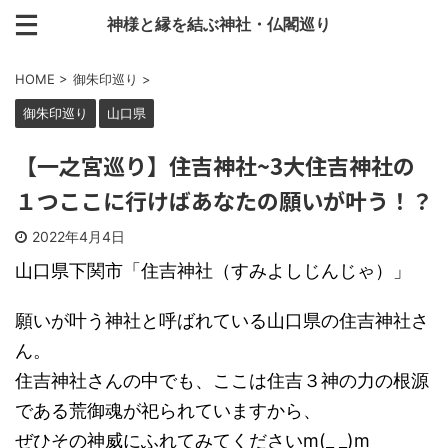
神様と縁を結ぶ神社・仏閣巡り
HOME
>
御朱印巡り
>
御朱印巡り
山口県
【一之宮巡り】住吉神社~3大住吉神社の
１つここに行けばあなたの願いが叶う！？
2022年4月4日
山口県下関市「住吉神社（すみよしじんじゃ）」
願いが叶う神社と呼ばれている山口県の住吉神社さ
ん。
住吉神社さんの中でも、ここは住吉３神の力の根源
である荒御魂が祀られていますから、
ぜひその神威にふれてみてくださいm(_ _)m