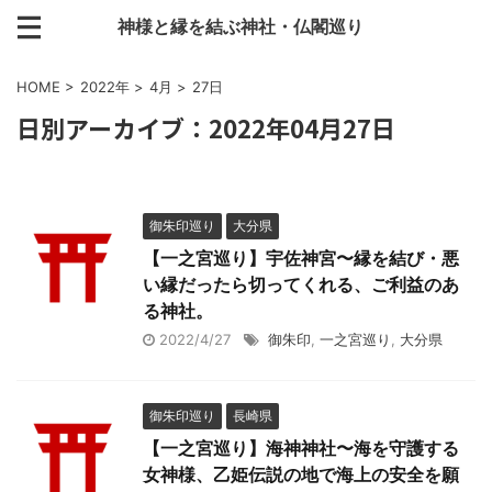
神様と縁を結ぶ神社・仏閣巡り
HOME
>
2022年
>
4月
>
27日
日別アーカイブ：2022年04月27日
御朱印巡り
大分県
【一之宮巡り】宇佐神宮〜縁を結び・悪
い縁だったら切ってくれる、ご利益のあ
る神社。
2022/4/27
御朱印
,
一之宮巡り
,
大分県
御朱印巡り
長崎県
【一之宮巡り】海神神社〜海を守護する
女神様、乙姫伝説の地で海上の安全を願