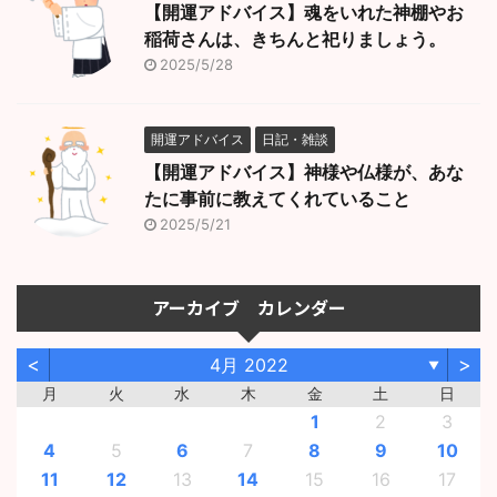
【開運アドバイス】魂をいれた神棚やお
稲荷さんは、きちんと祀りましょう。
2025/5/28
開運アドバイス
日記・雑談
【開運アドバイス】神様や仏様が、あな
たに事前に教えてくれていること
2025/5/21
アーカイブ カレンダー
<
>
4月 2022
▼
月
火
水
木
金
土
日
1
2
3
4
5
6
7
8
9
10
11
12
13
14
15
16
17