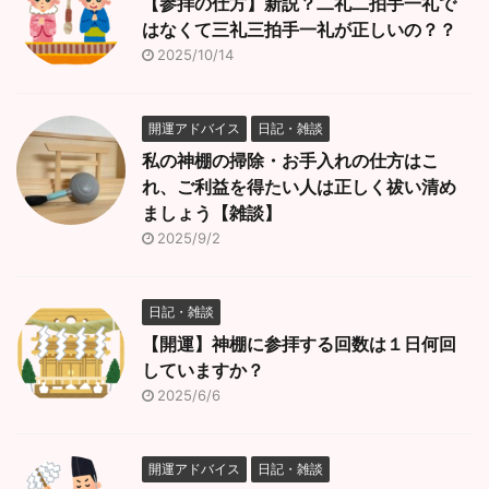
【参拝の仕方】新説？二礼二拍手一礼で
はなくて三礼三拍手一礼が正しいの？？
2025/10/14
開運アドバイス
日記・雑談
私の神棚の掃除・お手入れの仕方はこ
れ、ご利益を得たい人は正しく祓い清め
ましょう【雑談】
2025/9/2
日記・雑談
【開運】神棚に参拝する回数は１日何回
していますか？
2025/6/6
開運アドバイス
日記・雑談