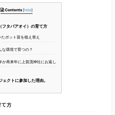
Contents
[
hide
]
（フタバアオイ）の育て方
いたポット苗を植え替え
んな環境で育つの？
年か再来年に上賀茂神社にお返し
ジェクトに参加した理由。
育て方