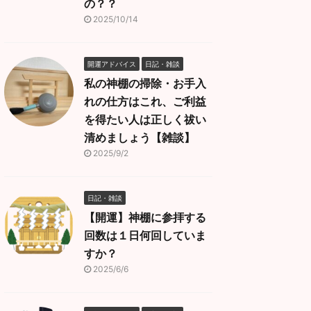
の？？
2025/10/14
開運アドバイス
日記・雑談
私の神棚の掃除・お手入
れの仕方はこれ、ご利益
を得たい人は正しく祓い
清めましょう【雑談】
2025/9/2
日記・雑談
【開運】神棚に参拝する
回数は１日何回していま
すか？
2025/6/6