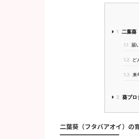
1
二葉葵
1.1
届
1.2
ど
1.3
来
2
葵プロ
二葉葵（フタバアオイ）の