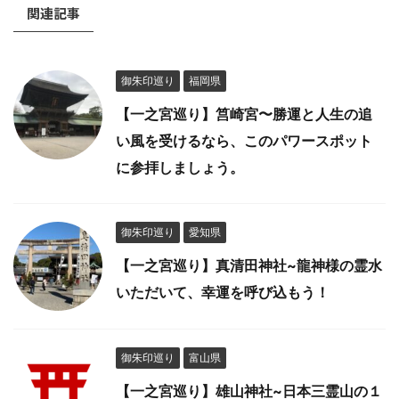
関連記事
御朱印巡り
福岡県
【一之宮巡り】筥崎宮〜勝運と人生の追
い風を受けるなら、このパワースポット
に参拝しましょう。
御朱印巡り
愛知県
【一之宮巡り】真清田神社~龍神様の霊水
いただいて、幸運を呼び込もう！
御朱印巡り
富山県
【一之宮巡り】雄山神社~日本三霊山の１