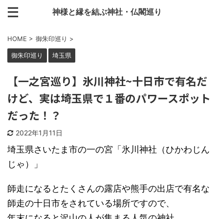
神様と縁を結ぶ神社・仏閣巡り
HOME
>
御朱印巡り
>
御朱印巡り
埼玉県
【一之宮巡り】氷川神社~十日市で有名だ
けど、実は埼玉県で１番のパワースポット
だった！？
2022年1月11日
埼玉県さいたま市の一の宮「氷川神社（ひかわじん
じゃ）」
師走になるとたくさんの露店や熊手の出店で有名な
師走の十日市をされている場所ですので、
年末になると沢山の人が集まる人気の神社。