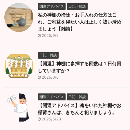
開運アドバイス
日記・雑談
私の神棚の掃除・お手入れの仕方はこ
れ、ご利益を得たい人は正しく祓い清め
ましょう【雑談】
2025/9/2
日記・雑談
【開運】神棚に参拝する回数は１日何回
していますか？
2025/6/6
開運アドバイス
日記・雑談
【開運アドバイス】魂をいれた神棚やお
稲荷さんは、きちんと祀りましょう。
2025/5/28