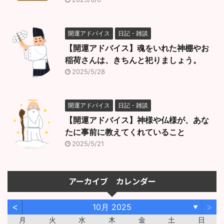
開運アドバイス
日記・雑談
【開運アドバイス】魂をいれた神棚やお
稲荷さんは、きちんと祀りましょう。
2025/5/28
開運アドバイス
日記・雑談
【開運アドバイス】神様や仏様が、あな
たに事前に教えてくれていること
2025/5/21
アーカイブ カレンダー
<
>
10月 2025
▼
月
火
水
木
金
土
日