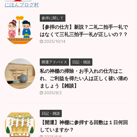
にほんブログ村
参拝に関して
【参拝の仕方】新説？二礼二拍手一礼で
はなくて三礼三拍手一礼が正しいの？？
2025/10/14
開運アドバイス
日記・雑談
私の神棚の掃除・お手入れの仕方はこ
れ、ご利益を得たい人は正しく祓い清め
ましょう【雑談】
2025/9/2
日記・雑談
【開運】神棚に参拝する回数は１日何回
していますか？
2025/6/6