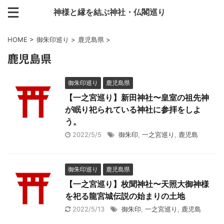
神様と縁を結ぶ神社・仏閣巡り
HOME
>
御朱印巡り
>
鹿児島県
>
鹿児島県
御朱印巡り
鹿児島県
【一之宮巡り】新田神社〜皇室の祖先神
が眠り祀られている神社に参拝をしよ
う。
2022/5/5
御朱印
,
一之宮巡り
,
鹿児島
御朱印巡り
鹿児島県
【一之宮巡り】枚聞神社〜天照大御神様
を祀る龍宮城伝説の始まりの土地
2022/5/13
御朱印
,
一之宮巡り
,
鹿児島